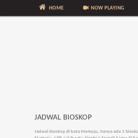
HOME
NOW PLAYING
JADWAL BIOSKOP
Jadwal bioskop di kota Mamuju
, hanya ada 1 biosk