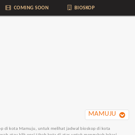
COMING SOON
BIOSKOP
MAMUJU
op di kota Mamuju, untuk melihat jadwal bioskop di kota