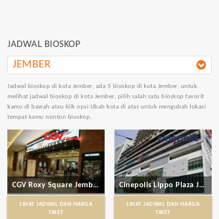
JADWAL BIOSKOP
JEMBER
Jadwal bioskop di kota Jember
, ada 5 bioskop di kota Jember, untuk
melihat jadwal bioskop di kota Jember, pilih salah satu bioskop favorit
kamu di bawah atau klik opsi Ubah kota di atas untuk mengubah lokasi
tempat kamu nonton bioskop.
CGV Roxy Square Jember
Cinepolis Lippo Plaza Jember
LIHAT JADWAL DAN HARGA
LIHAT JADWAL DAN HARGA
TIKET
TIKET