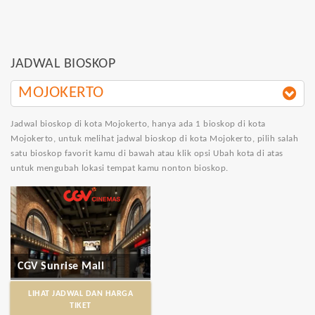
JADWAL BIOSKOP
MOJOKERTO
Jadwal bioskop di kota Mojokerto
, hanya ada 1 bioskop di kota
Mojokerto, untuk melihat jadwal bioskop di kota Mojokerto, pilih salah
satu bioskop favorit kamu di bawah atau klik opsi Ubah kota di atas
untuk mengubah lokasi tempat kamu nonton bioskop.
CGV Sunrise Mall
LIHAT JADWAL DAN HARGA
TIKET