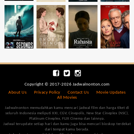
Copyright © 2017-2026 Jadwalnonton.com
About Us
Privacy Policy
Contact Us
Movie Updates
All Movies
Jadwalnonton memudahkan kamu mencari jadwal film dan harga tiket di
seluruh Indonesia meliputi XXI, CGV, Cinepolis, New Star Cineplex (NSC),
Platinum Cineplex, FLIX Cinema dan lainnya.
Jadwal terupdate setiap hari dan kamu juga bisa mencari bioskop terdekat
dari tempat kamu berada.