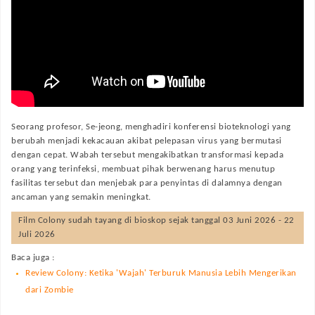
Seorang profesor, Se-jeong, menghadiri konferensi bioteknologi yang
berubah menjadi kekacauan akibat pelepasan virus yang bermutasi
dengan cepat. Wabah tersebut mengakibatkan transformasi kepada
orang yang terinfeksi, membuat pihak berwenang harus menutup
fasilitas tersebut dan menjebak para penyintas di dalamnya dengan
ancaman yang semakin meningkat.
Film
Colony
sudah tayang di bioskop sejak tanggal 03 Juni 2026 - 22
Juli 2026
Baca juga :
Review Colony: Ketika 'Wajah' Terburuk Manusia Lebih Mengerikan
dari Zombie