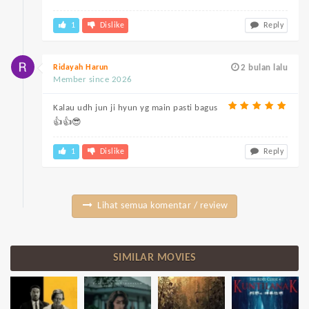
1
Dislike
Reply
Ridayah Harun
2 bulan lalu
Member since 2026
Kalau udh jun ji hyun yg main pasti bagus
👍👍😎
1
Dislike
Reply
Lihat semua komentar / review
SIMILAR MOVIES