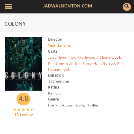
JADWALNONTON.COM
COLONY
Director
Yeon Sang-ho
Casts
Jun Ji-hyun
,
Koo Kyo-hwan
,
Ji Chang-wook
,
Kim Shin-rock
,
Shin Hyeon-bin
,
Go Soo
,
Kim
Hyung-mook
Duration
122 minutes
Rating
Remaja
4.8
Genre
Horror, Action, Sci-fi, Thriller
12 review