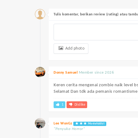
Tulis komentar, berikan review (rating) atau tam
Add photo
Member since 2026
Donny Samuel
Keren cerita mengenai zombie naik level b
Selamat Dan tdk ada pemanis romantisme 
1
Dislike
Lee WonGz
MovieAddict
“Penyuka Horror”