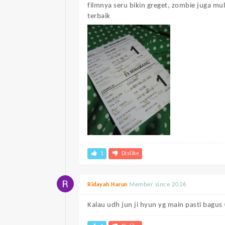
filmnya seru bikin greget, zombie juga mu
terbaik
1
Dislike
Member since 2026
Ridayah Harun
Kalau udh jun ji hyun yg main pasti bagus