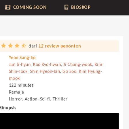
COMING SOON
BIOSKOP
dari
12 review penonton
Yeon Sang-ho
Jun Ji-hyun
,
Koo Kyo-hwan
,
Ji Chang-wook
,
Kim
Shin-rock
,
Shin Hyeon-bin
,
Go Soo
,
Kim Hyung-
mook
122 minutes
Remaja
Horror, Action, Sci-fi, Thriller
 Sinopsis