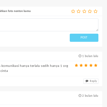
bahkan foto nonton kamu
POST
1 bulan lalu
s komunikasi hanya terlalu sedih hanya 1 org
cinta
Reply
2 bulan lalu