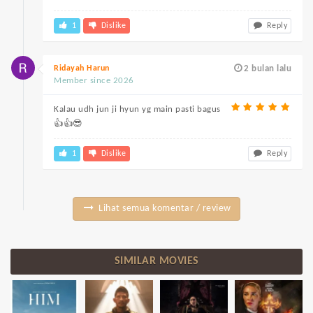
1
Dislike
Reply
Ridayah Harun
2 bulan lalu
Member since 2026
Kalau udh jun ji hyun yg main pasti bagus
👍👍😎
1
Dislike
Reply
Lihat semua komentar / review
SIMILAR MOVIES