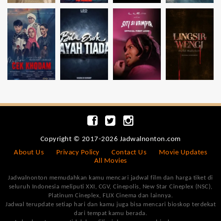
Copyright © 2017-2026 Jadwalnonton.com
About Us
Privacy Policy
Contact Us
Movie Updates
All Movies
Jadwalnonton memudahkan kamu mencari jadwal film dan harga tiket di
seluruh Indonesia meliputi XXI, CGV, Cinepolis, New Star Cineplex (NSC),
Platinum Cineplex, FLIX Cinema dan lainnya.
Jadwal terupdate setiap hari dan kamu juga bisa mencari bioskop terdekat
dari tempat kamu berada.