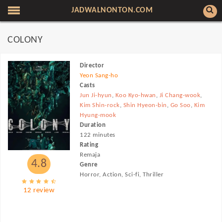
JADWALNONTON.COM
COLONY
Director
Yeon Sang-ho
Casts
Jun Ji-hyun
,
Koo Kyo-hwan
,
Ji Chang-wook
,
Kim Shin-rock
,
Shin Hyeon-bin
,
Go Soo
,
Kim
Hyung-mook
Duration
122 minutes
Rating
Remaja
4.8
Genre
Horror, Action, Sci-fi, Thriller
12 review