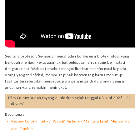
Seorang profesor, Se-jeong, menghadiri konferensi bioteknologi yang
berubah menjadi kekacauan akibat pelepasan virus yang bermutasi
dengan cepat. Wabah tersebut mengakibatkan transformasi kepada
orang yang terinfeksi, membuat pihak berwenang harus menutup
fasilitas tersebut dan menjebak para penyintas di dalamnya dengan
ancaman yang semakin meningkat.
Film
Colony
sudah tayang di bioskop sejak tanggal 03 Juni 2026 - 22
Juli 2026
Baca juga :
Review Colony: Ketika 'Wajah' Terburuk Manusia Lebih Mengerikan
dari Zombie