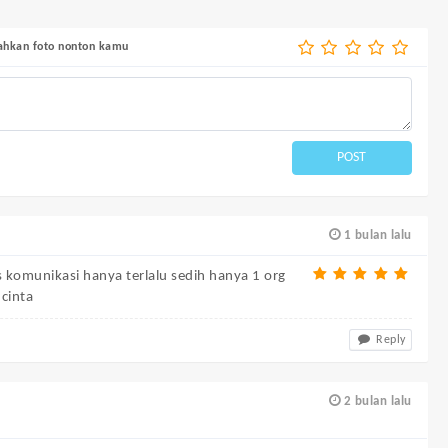
bahkan foto nonton kamu
POST
1 bulan lalu
s komunikasi hanya terlalu sedih hanya 1 org
cinta
Reply
2 bulan lalu