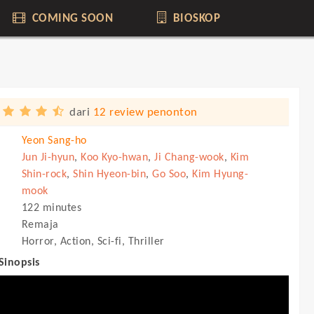
COMING SOON
BIOSKOP
dari
12 review penonton
Yeon Sang-ho
Jun Ji-hyun
,
Koo Kyo-hwan
,
Ji Chang-wook
,
Kim
Shin-rock
,
Shin Hyeon-bin
,
Go Soo
,
Kim Hyung-
mook
122 minutes
Remaja
Horror, Action, Sci-fi, Thriller
 Sinopsis