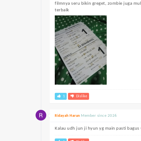
filmnya seru bikin greget, zombie juga mu
terbaik
1
Dislike
Member since 2026
Ridayah Harun
Kalau udh jun ji hyun yg main pasti bagus