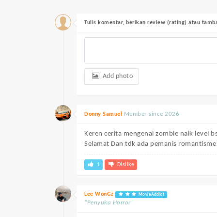
Tulis komentar, berikan review (rating) atau tam
Add photo
Member since 2026
Donny Samuel
Keren cerita mengenai zombie naik level b
Selamat Dan tdk ada pemanis romantisme 
1
Dislike
Lee WonGz
MovieAddict
“Penyuka Horror”