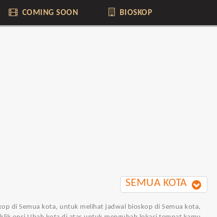
COMING SOON
BIOSKOP
SEMUA KOTA
oskop di Semua kota, untuk melihat jadwal bioskop di Semua kota,