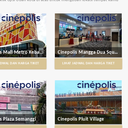
u klik opsi Ubah kota di atas untuk mengubah lokasi tempat kamu
Cinepolis Mall Metro Kebayoran
Cinepolis Mangga Dua Square
ADWAL DAN HARGA TIKET
LIHAT JADWAL DAN HARGA TIKET
is Plaza Semanggi
Cinepolis Pluit Village