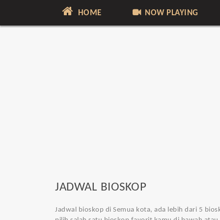
HOME
NOW PLAYING
JADWAL BIOSKOP
Jadwal bioskop di Semua kota
, ada lebih dari 5 bi