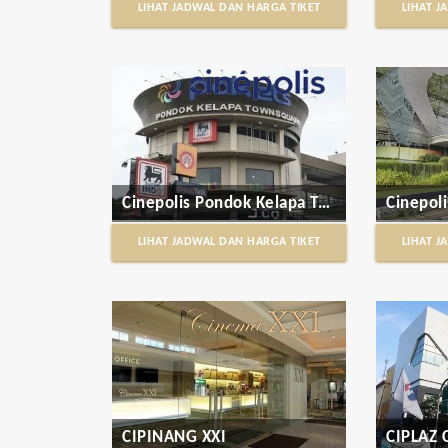
LIHAT JADWAL DAN HARGA TIKET
LIHAT J
Cinepolis Pondok Kelapa Town Square
Cinepol
LIHAT JADWAL DAN HARGA TIKET
LIHAT J
CIPINANG XXI
CIPLAZ