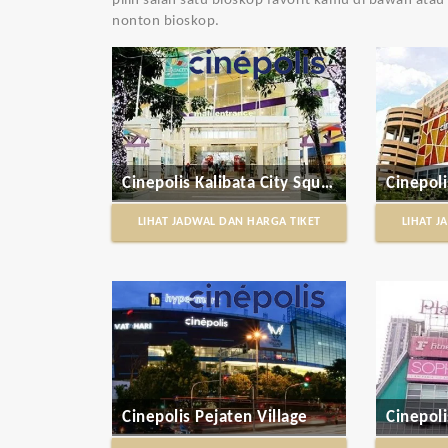
pilih salah satu bioskop favorit kamu di bawah ata
nonton bioskop.
Cinepolis Kalibata City Square
LIHAT JADWAL DAN HARGA TIKET
LIHAT J
Cinepolis Pejaten Village
Cinepol