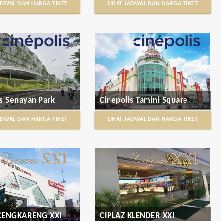
ADWAL DAN HARGA TIKET
LIHAT JADWAL DAN HARGA TIKET
is Senayan Park
Cinepolis Tamini Square
ADWAL DAN HARGA TIKET
LIHAT JADWAL DAN HARGA TIKET
 CENGKARENG XXI
CIPLAZ KLENDER XXI