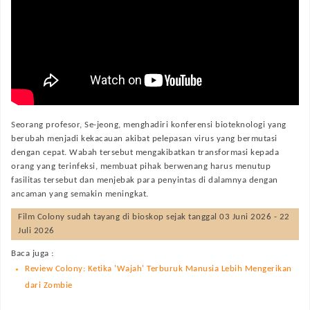
Seorang profesor, Se-jeong, menghadiri konferensi bioteknologi yang
berubah menjadi kekacauan akibat pelepasan virus yang bermutasi
dengan cepat. Wabah tersebut mengakibatkan transformasi kepada
orang yang terinfeksi, membuat pihak berwenang harus menutup
fasilitas tersebut dan menjebak para penyintas di dalamnya dengan
ancaman yang semakin meningkat.
Film
Colony
sudah tayang di bioskop sejak tanggal 03 Juni 2026 - 22
Juli 2026
Baca juga :
Review Colony: Ketika 'Wajah' Terburuk Manusia Lebih Mengerikan
dari Zombie