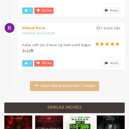
1
Dislike
Reply
Ridayah Harun
2 bulan lalu
Member since 2026
Kalau udh jun ji hyun yg main pasti bagus
👍👍😎
1
Dislike
Reply
Lihat semua komentar / review
SIMILAR MOVIES