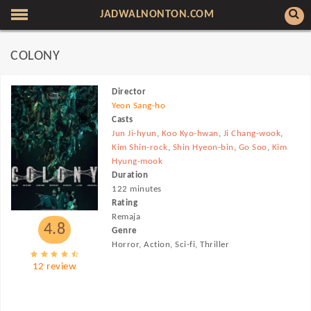
JADWALNONTON.COM
COLONY
Director
Yeon Sang-ho
Casts
Jun Ji-hyun
,
Koo Kyo-hwan
,
Ji Chang-wook
,
Kim Shin-rock
,
Shin Hyeon-bin
,
Go Soo
,
Kim
Hyung-mook
Duration
122 minutes
Rating
Remaja
4.8
Genre
Horror, Action, Sci-fi, Thriller
12 review