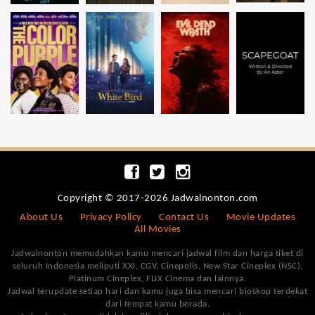
Copyright © 2017-2026 Jadwalnonton.com
About Us
Privacy Policy
Contact Us
Movie Updates
All Movies
Jadwalnonton memudahkan kamu mencari jadwal film dan harga tiket di
seluruh Indonesia meliputi XXI, CGV, Cinepolis, New Star Cineplex (NSC),
Platinum Cineplex, FLIX Cinema dan lainnya.
Jadwal terupdate setiap hari dan kamu juga bisa mencari bioskop terdekat
dari tempat kamu berada.