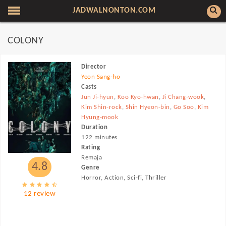
JADWALNONTON.COM
COLONY
Director
Yeon Sang-ho
Casts
Jun Ji-hyun
,
Koo Kyo-hwan
,
Ji Chang-wook
,
Kim Shin-rock
,
Shin Hyeon-bin
,
Go Soo
,
Kim
Hyung-mook
Duration
122 minutes
Rating
Remaja
4.8
Genre
Horror, Action, Sci-fi, Thriller
12 review