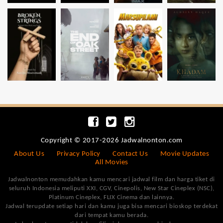
Copyright © 2017-2026 Jadwalnonton.com
About Us
Privacy Policy
Contact Us
Movie Updates
All Movies
Jadwalnonton memudahkan kamu mencari jadwal film dan harga tiket di
seluruh Indonesia meliputi XXI, CGV, Cinepolis, New Star Cineplex (NSC),
Platinum Cineplex, FLIX Cinema dan lainnya.
Jadwal terupdate setiap hari dan kamu juga bisa mencari bioskop terdekat
dari tempat kamu berada.