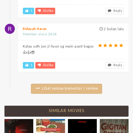
1
Dislike
Reply
Ridayah Harun
2 bulan lalu
Member since 2026
Kalau udh jun ji hyun yg main pasti bagus
👍👍😎
1
Dislike
Reply
Lihat semua komentar / review
SIMILAR MOVIES