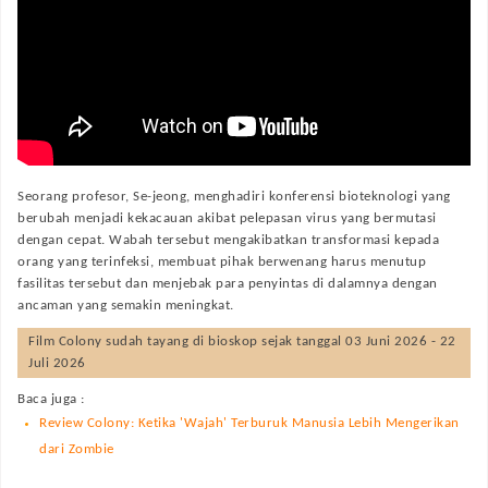
Seorang profesor, Se-jeong, menghadiri konferensi bioteknologi yang
berubah menjadi kekacauan akibat pelepasan virus yang bermutasi
dengan cepat. Wabah tersebut mengakibatkan transformasi kepada
orang yang terinfeksi, membuat pihak berwenang harus menutup
fasilitas tersebut dan menjebak para penyintas di dalamnya dengan
ancaman yang semakin meningkat.
Film
Colony
sudah tayang di bioskop sejak tanggal 03 Juni 2026 - 22
Juli 2026
Baca juga :
Review Colony: Ketika 'Wajah' Terburuk Manusia Lebih Mengerikan
dari Zombie