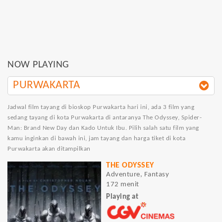
NOW PLAYING
PURWAKARTA
Jadwal film tayang di bioskop Purwakarta hari ini, ada 3 film yang
sedang tayang di kota Purwakarta di antaranya The Odyssey, Spider-
Man: Brand New Day dan Kado Untuk Ibu. Pilih salah satu film yang
kamu inginkan di bawah ini, jam tayang dan harga tiket di kota
Purwakarta akan ditampilkan
THE ODYSSEY
Adventure, Fantasy
172 menit
Playing at