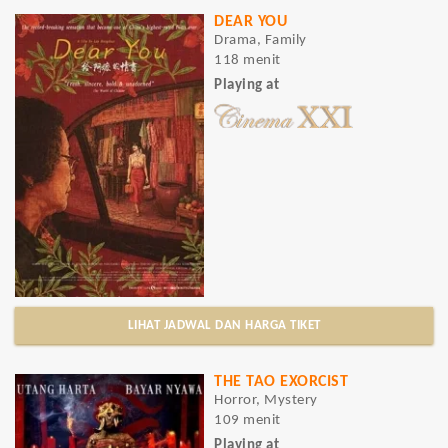
DEAR YOU
Drama, Family
118 menit
Playing at
LIHAT JADWAL DAN HARGA TIKET
THE TAO EXORCIST
Horror, Mystery
109 menit
Playing at