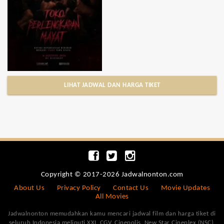
LIHAT JADWAL DAN HARGA TIKET
Copyright © 2017-2026 Jadwalnonton.com
About Us
Privacy Policy
Contact Us
Movie Updates
All Movies
Jadwalnonton memudahkan kamu mencari jadwal film dan harga tiket di
seluruh Indonesia meliputi XXI, CGV, Cinepolis, New Star Cineplex (NSC),