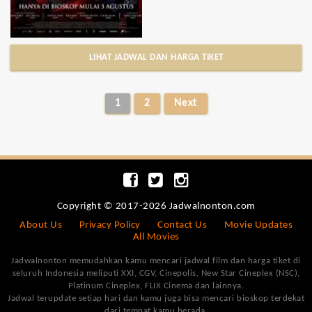
LIHAT JADWAL DAN HARGA TIKET
1
2
Next
Copyright © 2017-2026 Jadwalnonton.com
About Us
Privacy Policy
Contact Us
Movie Updates
All Movies
Jadwalnonton memudahkan kamu mencari jadwal film dan harga tiket di
seluruh Indonesia meliputi XXI, CGV, Cinepolis, New Star Cineplex (NSC),
Platinum Cineplex, FLIX Cinema dan lainnya.
Jadwal terupdate setiap hari dan kamu juga bisa mencari bioskop terdekat
dari tempat kamu berada.