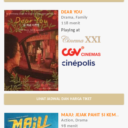
DEAR YOU
Drama, Family
118 menit
Playing at
LIHAT JADWAL DAN HARGA TIKET
MAJU: JEJAK PAHIT SI KEMBANG GULA
Action, Drama
98 menit