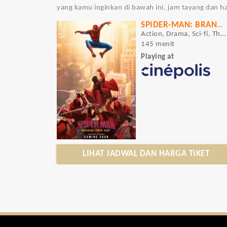
yang kamu inginkan di bawah ini, jam tayang dan har
SPIDER-MAN: BRAND NEW DAY
Action, Drama, Sci-fi, Thriller
145 menit
Playing at
LIHAT JADWAL DAN HARGA TIKET