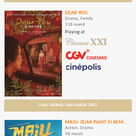
DEAR YOU
Drama, Family
118 menit
Playing at
LIHAT JADWAL DAN HARGA TIKET
MAJU: JEJAK PAHIT SI KEMBANG GULA
Action, Drama
98 menit