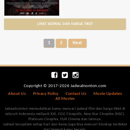
LIHAT JADWAL DAN HARGA TIKET
1
2
Next
Copyright © 2017-2026 Jadwalnonton.com
About Us
Privacy Policy
Contact Us
Movie Updates
All Movies
Jadwalnonton memudahkan kamu mencari jadwal film dan harga tiket di
seluruh Indonesia meliputi XXI, CGV, Cinepolis, New Star Cineplex (NSC),
Platinum Cineplex, FLIX Cinema dan lainnya.
Jadwal terupdate setiap hari dan kamu juga bisa mencari bioskop terdekat
dari tempat kamu berada.