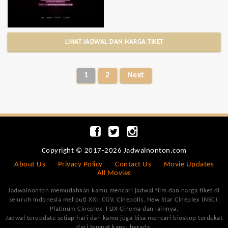
LIHAT JADWAL DAN HARGA TIKET
1
2
Next
Copyright © 2017-2026 Jadwalnonton.com
About Us
Privacy Policy
Contact Us
Movie Updates
All Movies
Jadwalnonton memudahkan kamu mencari jadwal film dan harga tiket di
seluruh Indonesia meliputi XXI, CGV, Cinepolis, New Star Cineplex (NSC),
Platinum Cineplex, FLIX Cinema dan lainnya.
Jadwal terupdate setiap hari dan kamu juga bisa mencari bioskop terdekat
dari tempat kamu berada.