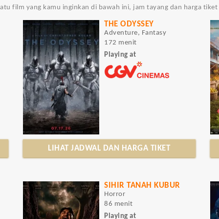
satu film yang kamu inginkan di bawah ini, jam tayang dan harga tiket 
THE ODYSSEY
Adventure, Fantasy
172 menit
Playing at
LIHAT JADWAL DAN HARGA TIKET
SIHIR TANAH KUBUR
Horror
86 menit
Playing at