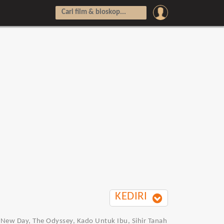
KEDIRI
nd New Day, The Odyssey, Kado Untuk Ibu, Sihir Tanah