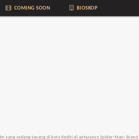
COMING SOON
BIOSKOP
6 film yang sedang tayang di kota Kediri di antaranya Spider-Man: Bra