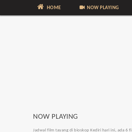
HOME
NOW PLAYING
NOW PLAYING
Jadwal film tayang di bioskop Kediri hari ini, ada 