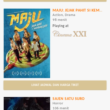
MAJU: JEJAK PAHIT SI KEMBANG GULA
Action, Drama
98 menit
Playing at
LIHAT JADWAL DAN HARGA TIKET
SAJEN SATU SURO
Horror
106 menit