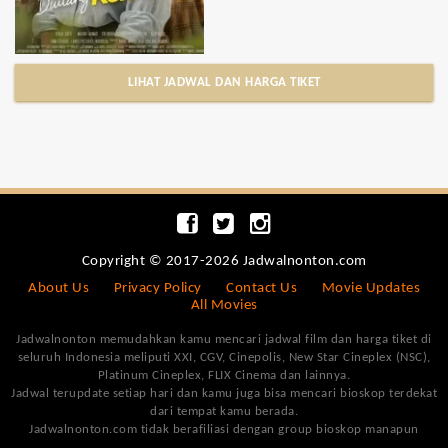
LIHAT JADWAL DAN HARGA TIKET
Copyright © 2017-2026 Jadwalnonton.com
About Us
Privacy Policy
Contact Us
Movie Updates
All Movies
Jadwalnonton memudahkan kamu mencari jadwal film dan harga tiket di
seluruh Indonesia meliputi XXI, CGV, Cinepolis, New Star Cineplex (NSC),
Platinum Cineplex, FLIX Cinema dan lainnya.
Jadwal terupdate setiap hari dan kamu juga bisa mencari bioskop terdekat
dari tempat kamu berada.
Jadwalnonton.com tidak berafiliasi dengan group bioskop manapun