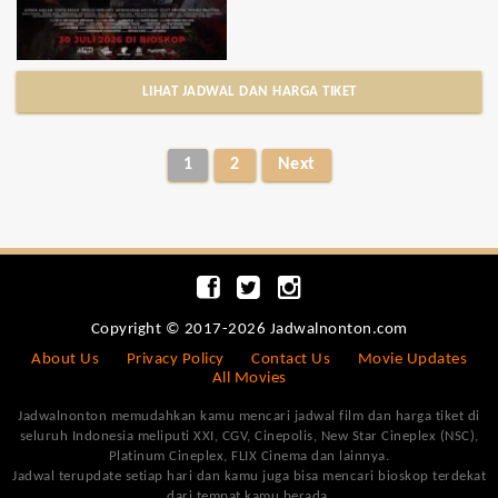
LIHAT JADWAL DAN HARGA TIKET
1
2
Next
Copyright © 2017-2026 Jadwalnonton.com
About Us
Privacy Policy
Contact Us
Movie Updates
All Movies
Jadwalnonton memudahkan kamu mencari jadwal film dan harga tiket di
seluruh Indonesia meliputi XXI, CGV, Cinepolis, New Star Cineplex (NSC),
Platinum Cineplex, FLIX Cinema dan lainnya.
Jadwal terupdate setiap hari dan kamu juga bisa mencari bioskop terdekat
dari tempat kamu berada.