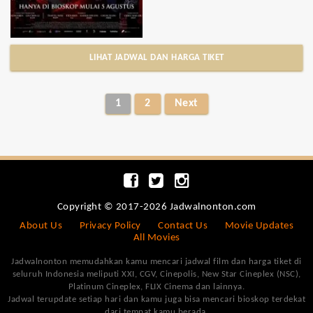
LIHAT JADWAL DAN HARGA TIKET
1
2
Next
Copyright © 2017-2026 Jadwalnonton.com
About Us
Privacy Policy
Contact Us
Movie Updates
All Movies
Jadwalnonton memudahkan kamu mencari jadwal film dan harga tiket di
seluruh Indonesia meliputi XXI, CGV, Cinepolis, New Star Cineplex (NSC),
Platinum Cineplex, FLIX Cinema dan lainnya.
Jadwal terupdate setiap hari dan kamu juga bisa mencari bioskop terdekat
dari tempat kamu berada.