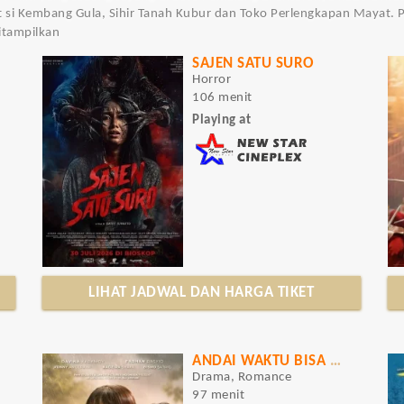
 si Kembang Gula, Sihir Tanah Kubur dan Toko Perlengkapan Mayat. Pi
itampilkan
SAJEN SATU SURO
Horror
106 menit
Playing at
LIHAT JADWAL DAN HARGA TIKET
ANDAI WAKTU BISA DIULANG KEMBALI
Drama, Romance
97 menit