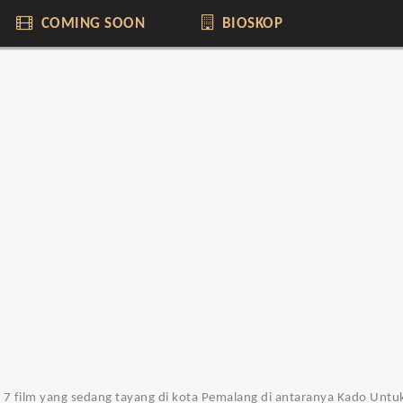
COMING SOON
BIOSKOP
da 7 film yang sedang tayang di kota Pemalang di antaranya Kado Unt