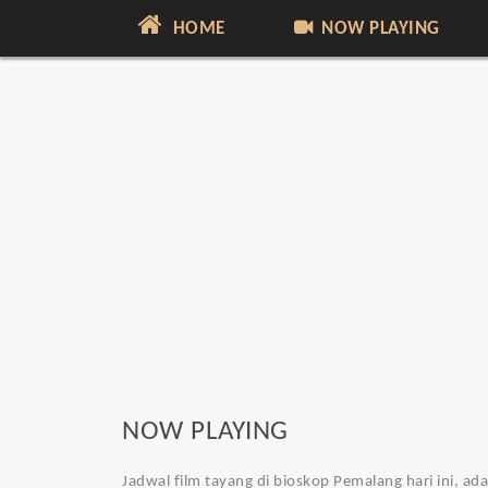
HOME
NOW PLAYING
NOW PLAYING
Jadwal film tayang di bioskop Pemalang hari ini, a