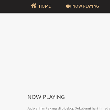
HOME
NOW PLAYING
NOW PLAYING
Jadwal film tayang di bioskop Sukabumi hari ini, a