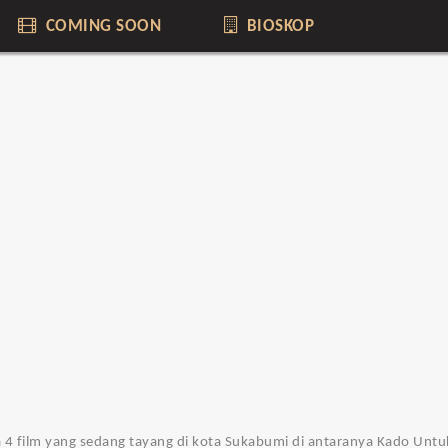
COMING SOON
BIOSKOP
da 4 film yang sedang tayang di kota Sukabumi di antaranya Kado Unt