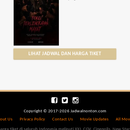
LIHAT JADWAL DAN HARGA TIKET
Copyright © 2017-2026 Jadwalnonton.com
out Us
Privacy Policy
Contact Us
Movie Updates
All Mov
 tiket di seluruh Indonesia meliputi XXI, CGV, Cinepolis, New Star 