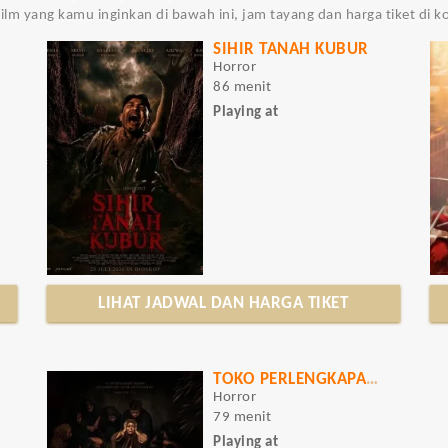
film yang kamu inginkan di bawah ini, jam tayang dan harga tiket di 
SIHIR TANAH KUBUR
Horror
86 menit
Playing at
LIHAT JADWAL DAN HARGA TIKET
TOKO PERLENGKAPAN MAYAT
Horror
79 menit
Playing at