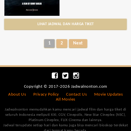
LIHAT JADWAL DAN HARGA TIKET
1
2
Next
Copyright © 2017-2026 Jadwalnonton.com
About Us
Privacy Policy
Contact Us
Movie Updates
All Movies
Jadwalnonton memudahkan kamu mencari jadwal film dan harga tiket di
seluruh Indonesia meliputi XXI, CGV, Cinepolis, New Star Cineplex (NSC),
Platinum Cineplex, FLIX Cinema dan lainnya.
Jadwal terupdate setiap hari dan kamu juga bisa mencari bioskop terdekat
dari tempat kamu berada.