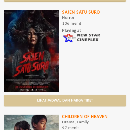
SAJEN SATU SURO
Horror
106 menit
Playing at
LIHAT JADWAL DAN HARGA TIKET
CHILDREN OF HEAVEN
Drama, Family
97 menit