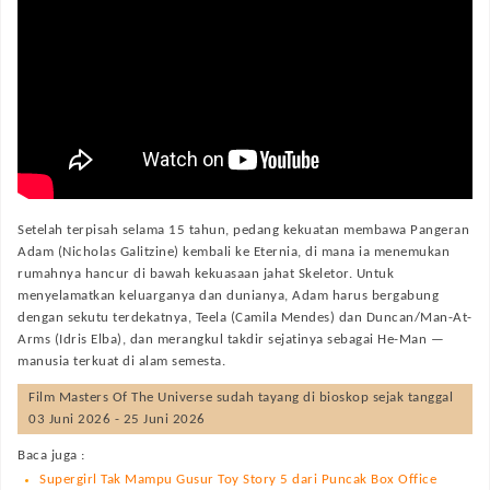
Setelah terpisah selama 15 tahun, pedang kekuatan membawa Pangeran
Adam (Nicholas Galitzine) kembali ke Eternia, di mana ia menemukan
rumahnya hancur di bawah kekuasaan jahat Skeletor. Untuk
menyelamatkan keluarganya dan dunianya, Adam harus bergabung
dengan sekutu terdekatnya, Teela (Camila Mendes) dan Duncan/Man-At-
Arms (Idris Elba), dan merangkul takdir sejatinya sebagai He-Man —
manusia terkuat di alam semesta.
Film
Masters Of The Universe
sudah tayang di bioskop sejak tanggal
03 Juni 2026 - 25 Juni 2026
Baca juga :
Supergirl Tak Mampu Gusur Toy Story 5 dari Puncak Box Office