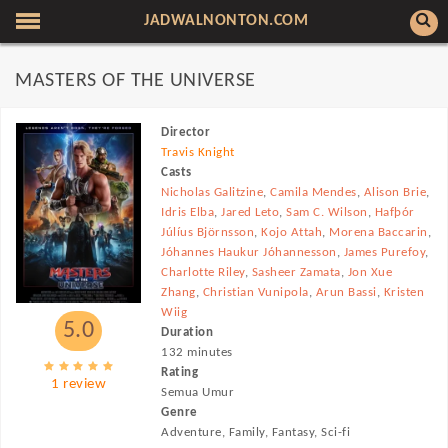
JADWALNONTON.COM
MASTERS OF THE UNIVERSE
Director
Travis Knight
Casts
Nicholas Galitzine
,
Camila Mendes
,
Alison Brie
,
Idris Elba
,
Jared Leto
,
Sam C. Wilson
,
Hafþór
Júlíus Björnsson
,
Kojo Attah
,
Morena Baccarin
,
Jóhannes Haukur Jóhannesson
,
James Purefoy
,
Charlotte Riley
,
Sasheer Zamata
,
Jon Xue
Zhang
,
Christian Vunipola
,
Arun Bassi
,
Kristen
Wiig
5.0
Duration
132 minutes
Rating
1 review
Semua Umur
Genre
Adventure, Family, Fantasy, Sci-fi