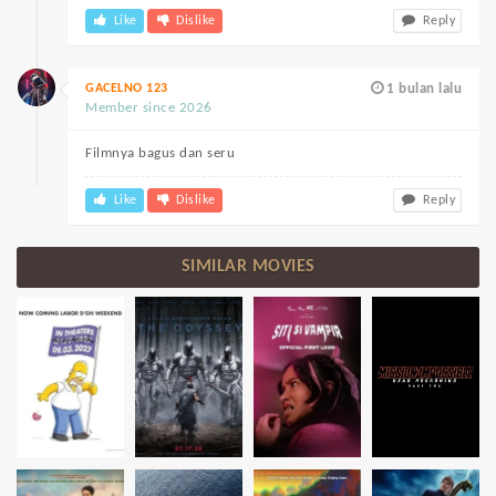
Like
Dislike
Reply
GACELNO 123
1 bulan lalu
Member since 2026
Filmnya bagus dan seru
Like
Dislike
Reply
SIMILAR MOVIES