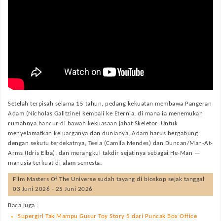
Setelah terpisah selama 15 tahun, pedang kekuatan membawa Pangeran
Adam (Nicholas Galitzine) kembali ke Eternia, di mana ia menemukan
rumahnya hancur di bawah kekuasaan jahat Skeletor. Untuk
menyelamatkan keluarganya dan dunianya, Adam harus bergabung
dengan sekutu terdekatnya, Teela (Camila Mendes) dan Duncan/Man-At-
Arms (Idris Elba), dan merangkul takdir sejatinya sebagai He-Man —
manusia terkuat di alam semesta.
Film
Masters Of The Universe
sudah tayang di bioskop sejak tanggal
03 Juni 2026 - 25 Juni 2026
Baca juga :
Supergirl Tak Mampu Gusur Toy Story 5 dari Puncak Box Office