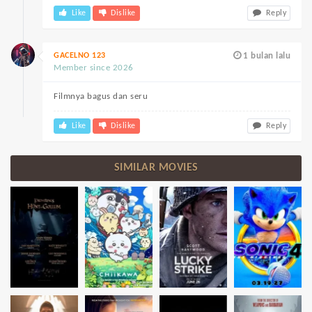
Like
Dislike
Reply
GACELNO 123
1 bulan lalu
Member since 2026
Filmnya bagus dan seru
Like
Dislike
Reply
SIMILAR MOVIES