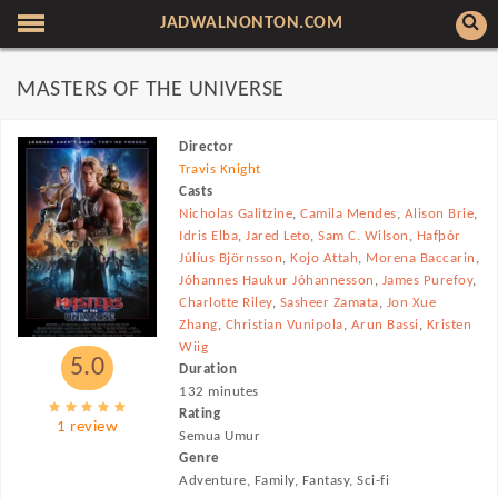
JADWALNONTON.COM
MASTERS OF THE UNIVERSE
Director
Travis Knight
Casts
Nicholas Galitzine
,
Camila Mendes
,
Alison Brie
,
Idris Elba
,
Jared Leto
,
Sam C. Wilson
,
Hafþór
Júlíus Björnsson
,
Kojo Attah
,
Morena Baccarin
,
Jóhannes Haukur Jóhannesson
,
James Purefoy
,
Charlotte Riley
,
Sasheer Zamata
,
Jon Xue
Zhang
,
Christian Vunipola
,
Arun Bassi
,
Kristen
Wiig
5.0
Duration
132 minutes
Rating
1 review
Semua Umur
Genre
Adventure, Family, Fantasy, Sci-fi