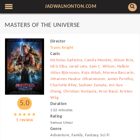
JADWALNONTON.COM
MASTERS OF THE UNIVERSE
Director
Travis Knight
Casts
Nicholas Galitzine
,
Camila Mendes
,
Alison Brie
,
Idris Elba
,
Jared Leto
,
Sam C. Wilson
,
Hafþór
Júlíus Björnsson
,
Kojo Attah
,
Morena Baccarin
,
Jóhannes Haukur Jóhannesson
,
James Purefoy
,
Charlotte Riley
,
Sasheer Zamata
,
Jon Xue
Zhang
,
Christian Vunipola
,
Arun Bassi
,
Kristen
Wiig
5.0
Duration
132 minutes
Rating
1 review
Semua Umur
Genre
Adventure, Family, Fantasy, Sci-fi