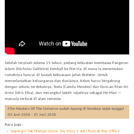
Setelah terpisah selama 15 tahun, pedang kekuatan membawa Pangeran
Adam (Nicholas Galitzine) kembali ke Eternia, di mana ia menemukan
rumahnya hancur di bawah kekuasaan jahat Skeletor. Untuk
menyelamatkan keluarganya dan dunianya, Adam harus bergabung
dengan sekutu terdekatnya, Teela (Camila Mendes) dan Duncan/Man-At-
Arms (Idris Elba), dan merangkul takdir sejatinya sebagai He-Man —
manusia terkuat di alam semesta.
Film
Masters Of The Universe
sudah tayang di bioskop sejak tanggal
03 Juni 2026 - 25 Juni 2026
Baca juga :
Supergirl Tak Mampu Gusur Toy Story 5 dari Puncak Box Office