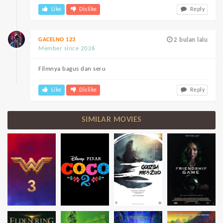
Like
Dislike
Reply
GACELNO 123
2 bulan lalu
Member since 2026
Filmnya bagus dan seru
Like
Dislike
Reply
SIMILAR MOVIES