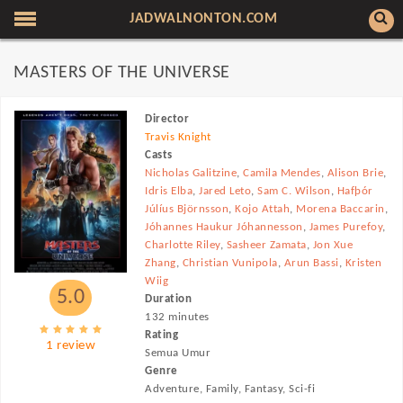
JADWALNONTON.COM
MASTERS OF THE UNIVERSE
Director
Travis Knight
Casts
Nicholas Galitzine
,
Camila Mendes
,
Alison Brie
,
Idris Elba
,
Jared Leto
,
Sam C. Wilson
,
Hafþór
Júlíus Björnsson
,
Kojo Attah
,
Morena Baccarin
,
Jóhannes Haukur Jóhannesson
,
James Purefoy
,
Charlotte Riley
,
Sasheer Zamata
,
Jon Xue
Zhang
,
Christian Vunipola
,
Arun Bassi
,
Kristen
Wiig
5.0
Duration
132 minutes
Rating
1 review
Semua Umur
Genre
Adventure, Family, Fantasy, Sci-fi