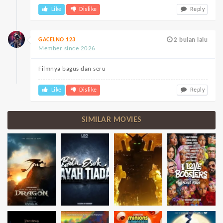
Like
Dislike
Reply
GACELNO 123
2 bulan lalu
Member since 2026
Filmnya bagus dan seru
Like
Dislike
Reply
SIMILAR MOVIES