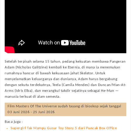
Setelah terpisah selama 15 tahun, pedang kekuatan membawa Pangeran
Adam (Nicholas Galitzine) kembali ke Eternia, di mana ia menemukan
rumahnya hancur di bawah kekuasaan jahat Skeletor. Untuk
menyelamatkan keluarganya dan dunianya, Adam harus bergabung
dengan sekutu terdekatnya, Teela (Camila Mendes) dan Duncan/Man-At-
Arms (Idris Elba), dan merangkul takdir sejatinya sebagai He-Man —
manusia terkuat di alam semesta.
Film
Masters Of The Universe
sudah tayang di bioskop sejak tanggal
03 Juni 2026 - 25 Juni 2026
Baca juga :
Supergirl Tak Mampu Gusur Toy Story 5 dari Puncak Box Office