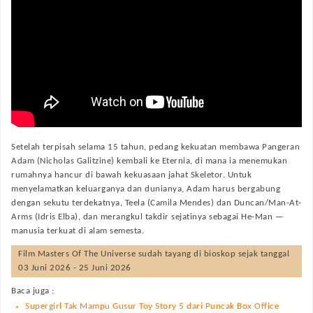
Setelah terpisah selama 15 tahun, pedang kekuatan membawa Pangeran
Adam (Nicholas Galitzine) kembali ke Eternia, di mana ia menemukan
rumahnya hancur di bawah kekuasaan jahat Skeletor. Untuk
menyelamatkan keluarganya dan dunianya, Adam harus bergabung
dengan sekutu terdekatnya, Teela (Camila Mendes) dan Duncan/Man-At-
Arms (Idris Elba), dan merangkul takdir sejatinya sebagai He-Man —
manusia terkuat di alam semesta.
Film
Masters Of The Universe
sudah tayang di bioskop sejak tanggal
03 Juni 2026 - 25 Juni 2026
Baca juga :
Supergirl Tak Mampu Gusur Toy Story 5 dari Puncak Box Office