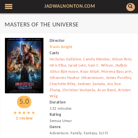
JADWALNONTON.COM
MASTERS OF THE UNIVERSE
Director
Travis Knight
Casts
Nicholas Galitzine
,
Camila Mendes
,
Alison Brie
,
Idris Elba
,
Jared Leto
,
Sam C. Wilson
,
Hafþór
Júlíus Björnsson
,
Kojo Attah
,
Morena Baccarin
,
Jóhannes Haukur Jóhannesson
,
James Purefoy
,
Charlotte Riley
,
Sasheer Zamata
,
Jon Xue
Zhang
,
Christian Vunipola
,
Arun Bassi
,
Kristen
Wiig
5.0
Duration
132 minutes
Rating
1 review
Semua Umur
Genre
Adventure, Family, Fantasy, Sci-fi