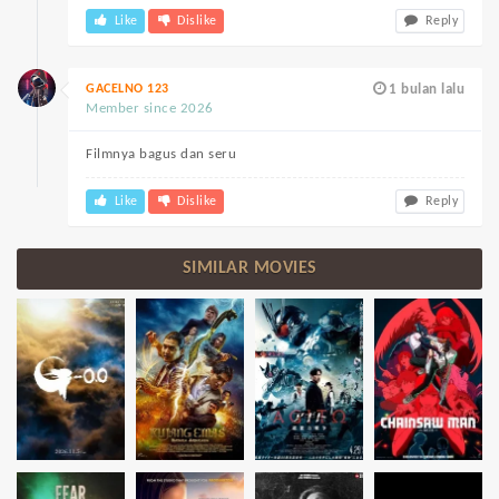
Like
Dislike
Reply
GACELNO 123
1 bulan lalu
Member since 2026
Filmnya bagus dan seru
Like
Dislike
Reply
SIMILAR MOVIES