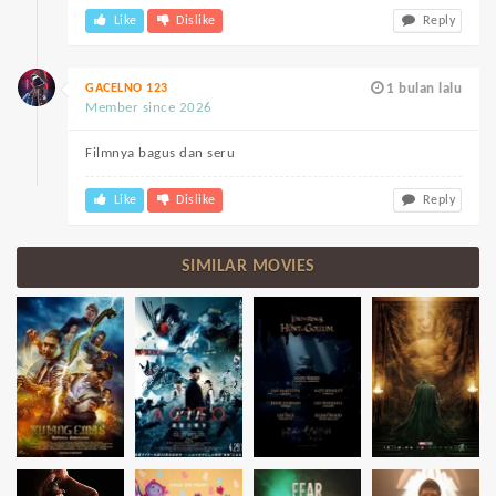
Like
Dislike
Reply
GACELNO 123
1 bulan lalu
Member since 2026
Filmnya bagus dan seru
Like
Dislike
Reply
SIMILAR MOVIES