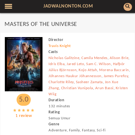
JADWALNONTON.COM
MASTERS OF THE UNIVERSE
Director
Travis Knight
Casts
Nicholas Galitzine
,
Camila Mendes
,
Alison Brie
,
Idris Elba
,
Jared Leto
,
Sam C. Wilson
,
Hafþór
Júlíus Björnsson
,
Kojo Attah
,
Morena Baccarin
,
Jóhannes Haukur Jóhannesson
,
James Purefoy
,
Charlotte Riley
,
Sasheer Zamata
,
Jon Xue
Zhang
,
Christian Vunipola
,
Arun Bassi
,
Kristen
Wiig
5.0
Duration
132 minutes
Rating
1 review
Semua Umur
Genre
Adventure, Family, Fantasy, Sci-fi