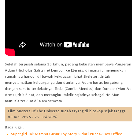
Setelah terpisah selama 15 tahun, pedang kekuatan membawa Pangeran
Adam (Nicholas Galitzine) kembali ke Eternia, di mana ia menemukan
rumahnya hancur di bawah kekuasaan jahat Skeletor. Untuk
menyelamatkan keluarganya dan dunianya, Adam harus bergabung
dengan sekutu terdekatnya, Teela (Camila Mendes) dan Duncan/Man-At-
Arms (Idris Elba), dan merangkul takdir sejatinya sebagai He-Man —
manusia terkuat di alam semesta.
Film
Masters Of The Universe
sudah tayang di bioskop sejak tanggal
03 Juni 2026 - 25 Juni 2026
Baca juga :
Supergirl Tak Mampu Gusur Toy Story 5 dari Puncak Box Office