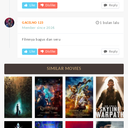
Like
Dislike
Reply
GACELNO 123
1 bulan lalu
Member since 2026
Filmnya bagus dan seru
Like
Dislike
Reply
SIMILAR MOVIES