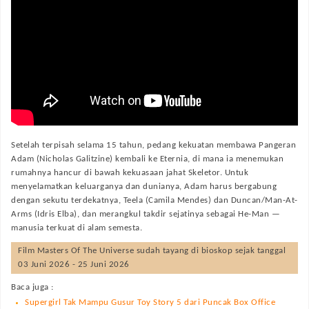
Setelah terpisah selama 15 tahun, pedang kekuatan membawa Pangeran
Adam (Nicholas Galitzine) kembali ke Eternia, di mana ia menemukan
rumahnya hancur di bawah kekuasaan jahat Skeletor. Untuk
menyelamatkan keluarganya dan dunianya, Adam harus bergabung
dengan sekutu terdekatnya, Teela (Camila Mendes) dan Duncan/Man-At-
Arms (Idris Elba), dan merangkul takdir sejatinya sebagai He-Man —
manusia terkuat di alam semesta.
Film
Masters Of The Universe
sudah tayang di bioskop sejak tanggal
03 Juni 2026 - 25 Juni 2026
Baca juga :
Supergirl Tak Mampu Gusur Toy Story 5 dari Puncak Box Office