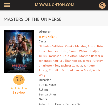
JADWALNONTON.COM
MASTERS OF THE UNIVERSE
Director
Travis Knight
Casts
Nicholas Galitzine
,
Camila Mendes
,
Alison Brie
,
Idris Elba
,
Jared Leto
,
Sam C. Wilson
,
Hafþór
Júlíus Björnsson
,
Kojo Attah
,
Morena Baccarin
,
Jóhannes Haukur Jóhannesson
,
James Purefoy
,
Charlotte Riley
,
Sasheer Zamata
,
Jon Xue
Zhang
,
Christian Vunipola
,
Arun Bassi
,
Kristen
Wiig
5.0
Duration
132 minutes
Rating
1 review
Semua Umur
Genre
Adventure, Family, Fantasy, Sci-fi