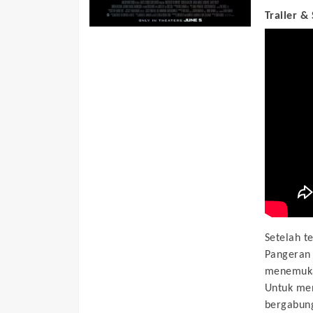
Trailer &
Setelah t
Pangeran 
menemukan
Untuk me
bergabung