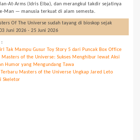
n-At-Arms (Idris Elba), dan merangkul takdir sejatinya
e-Man — manusia terkuat di alam semesta.
ters Of The Universe
sudah tayang di bioskop sejak
03 Juni 2026 - 25 Juni 2026
 :
irl Tak Mampu Gusur Toy Story 5 dari Puncak Box Office
 Masters of the Universe: Sukses Menghibur lewat Aksi
an Humor yang Mengundang Tawa
r Terbaru Masters of the Universe Ungkap Jared Leto
i Skeletor