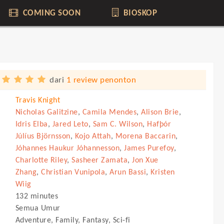
COMING SOON
BIOSKOP
dari
1 review penonton
Travis Knight
Nicholas Galitzine
,
Camila Mendes
,
Alison Brie
,
Idris Elba
,
Jared Leto
,
Sam C. Wilson
,
Hafþór
Júlíus Björnsson
,
Kojo Attah
,
Morena Baccarin
,
Jóhannes Haukur Jóhannesson
,
James Purefoy
,
Charlotte Riley
,
Sasheer Zamata
,
Jon Xue
Zhang
,
Christian Vunipola
,
Arun Bassi
,
Kristen
Wiig
132 minutes
Semua Umur
Adventure, Family, Fantasy, Sci-fi