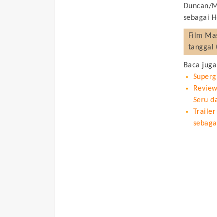
Duncan/Ma
sebagai H
Film
Mas
tanggal 
Baca juga
Superg
Review
Seru d
Traile
sebaga