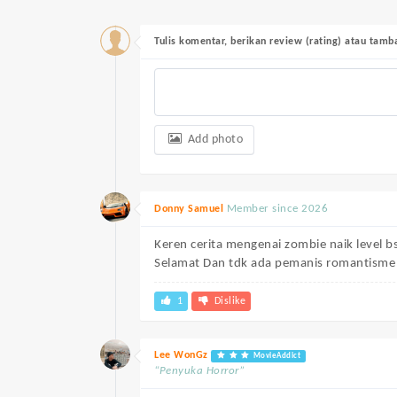
Tulis komentar, berikan review (rating) atau tam
Add photo
Member since 2026
Donny Samuel
Keren cerita mengenai zombie naik level b
Selamat Dan tdk ada pemanis romantisme 
1
Dislike
Lee WonGz
MovieAddict
“Penyuka Horror”