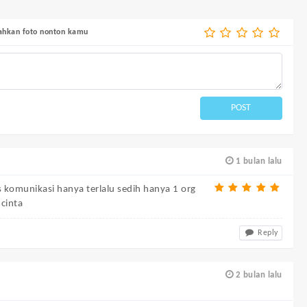
bahkan foto nonton kamu
POST
1 bulan lalu
s komunikasi hanya terlalu sedih hanya 1 org
cinta
Reply
2 bulan lalu