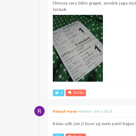
filmnya seru bikin greget, zombie juga mu
terbaik
1
Dislike
Member since 2026
Ridayah Harun
Kalau udh jun ji hyun yg main pasti bagus