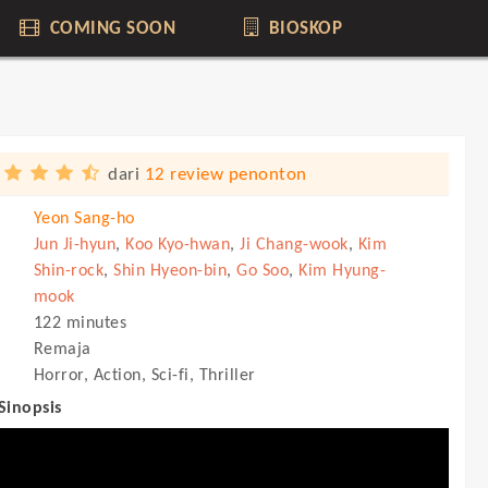
COMING SOON
BIOSKOP
dari
12 review penonton
Yeon Sang-ho
Jun Ji-hyun
,
Koo Kyo-hwan
,
Ji Chang-wook
,
Kim
Shin-rock
,
Shin Hyeon-bin
,
Go Soo
,
Kim Hyung-
mook
122 minutes
Remaja
Horror, Action, Sci-fi, Thriller
 Sinopsis