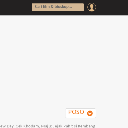
POSO
d New Day, Cek Khodam, Maju: Jejak Pahit si Kembang