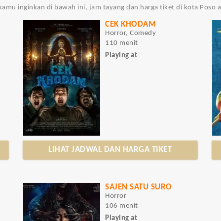
g kamu inginkan di bawah ini, jam tayang dan harga tiket di kota Poso 
CEK KHODAM
Horror, Comedy
110 menit
Playing at
LIHAT JADWAL DAN HARGA TIKET
SAJEN SATU SURO
Horror
106 menit
Playing at