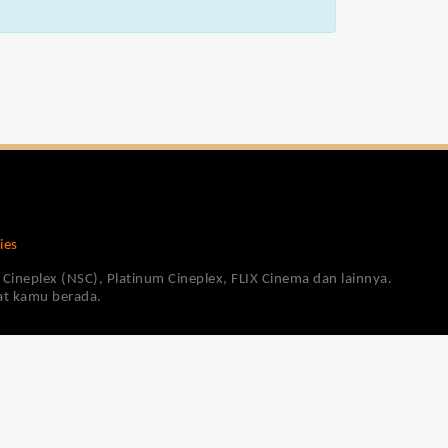
ies
Cineplex (NSC), Platinum Cineplex, FLIX Cinema dan lainnya.
pat kamu berada.