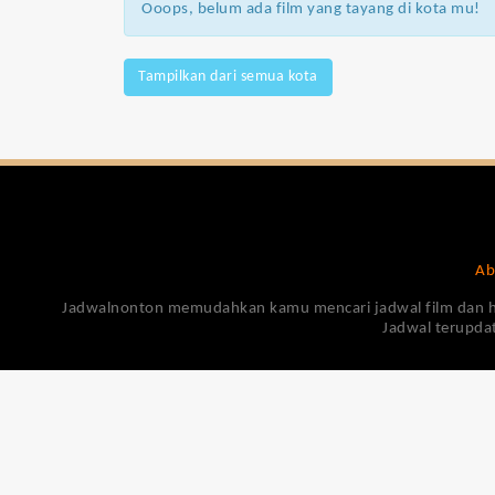
Ooops, belum ada film yang tayang di kota mu!
Tampilkan dari semua kota
Ab
Jadwalnonton memudahkan kamu mencari jadwal film dan harga
Jadwal terupdat