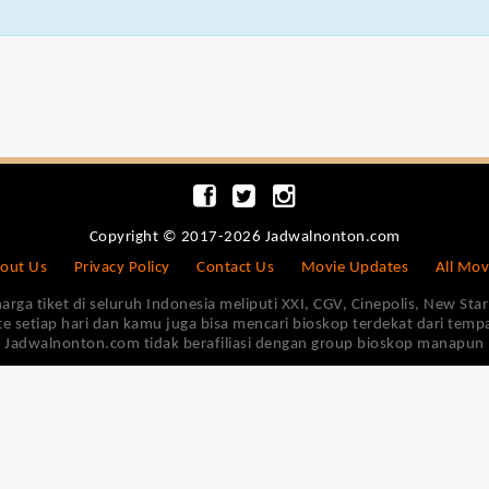
Copyright © 2017-2026 Jadwalnonton.com
out Us
Privacy Policy
Contact Us
Movie Updates
All Mov
 tiket di seluruh Indonesia meliputi XXI, CGV, Cinepolis, New Star 
e setiap hari dan kamu juga bisa mencari bioskop terdekat dari tem
Jadwalnonton.com tidak berafiliasi dengan group bioskop manapun