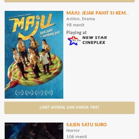
MAJU: JEJAK PAHIT SI KEMBANG GULA
Action, Drama
98 menit
Playing at
LIHAT JADWAL DAN HARGA TIKET
SAJEN SATU SURO
Horror
106 menit