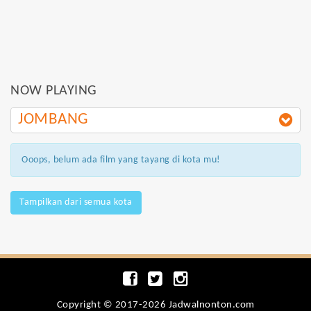
NOW PLAYING
JOMBANG
Ooops, belum ada film yang tayang di kota mu!
Tampilkan dari semua kota
Copyright © 2017-2026 Jadwalnonton.com