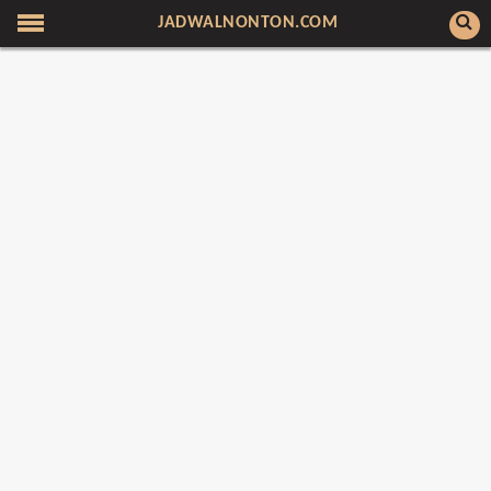
JADWALNONTON.COM