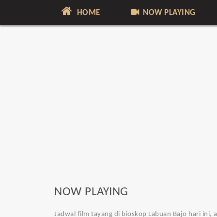
HOME
NOW PLAYING
NOW PLAYING
Jadwal film tayang di bioskop Labuan Bajo hari ini,