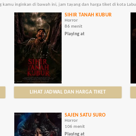
ng kamu inginkan di bawah ini, jam tayang dan harga tiket di kota La
SIHIR TANAH KUBUR
Horror
86 menit
Playing at
LIHAT JADWAL DAN HARGA TIKET
SAJEN SATU SURO
Horror
106 menit
Playing at