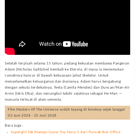
Setelah terpisah selama 15 tahun, pedang kekuatan membawa Pangeran
Adam (Nicholas Galitzine) kembali ke Eternia, di mana ia menemukan
rumahnya hancur di bawah kekuasaan jahat Skeletor. Untuk
menyelamatkan keluarganya dan dunianya, Adam harus bergabung
dengan sekutu terdekatnya, Teela (Camila Mendes) dan Duncan/Man-At-
Arms (Idris Elba), dan merangkul takdir sejatinya sebagai He-Man —
manusia terkuat di alam semesta.
Film
Masters Of The Universe
sudah tayang di bioskop sejak tanggal
03 Juni 2026 - 25 Juni 2026
Baca juga :
Supergirl Tak Mampu Gusur Toy Story 5 dari Puncak Box Office