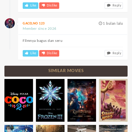
Like
Dislike
Reply
GACELNO 123
1 bulan lalu
Member since 2026
Filmnya bagus dan seru
Like
Dislike
Reply
SIMILAR MOVIES