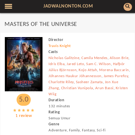
JADWALNONTON.COM
MASTERS OF THE UNIVERSE
Director
Travis Knight
Casts
Nicholas Galitzine
,
Camila Mendes
,
Alison Brie
,
Idris Elba
,
Jared Leto
,
Sam C. Wilson
,
Hafþór
Júlíus Björnsson
,
Kojo Attah
,
Morena Baccarin
,
Jóhannes Haukur Jóhannesson
,
James Purefoy
,
Charlotte Riley
,
Sasheer Zamata
,
Jon Xue
Zhang
,
Christian Vunipola
,
Arun Bassi
,
Kristen
Wiig
5.0
Duration
132 minutes
Rating
1 review
Semua Umur
Genre
Adventure, Family, Fantasy, Sci-fi