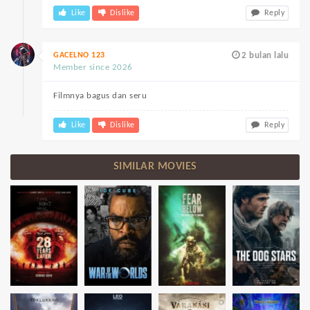
Like
Dislike
Reply
GACELNO 123
2 bulan lalu
Member since 2026
Filmnya bagus dan seru
Like
Dislike
Reply
SIMILAR MOVIES