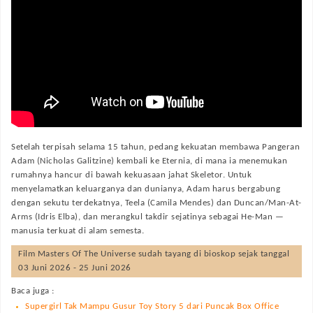
Setelah terpisah selama 15 tahun, pedang kekuatan membawa Pangeran
Adam (Nicholas Galitzine) kembali ke Eternia, di mana ia menemukan
rumahnya hancur di bawah kekuasaan jahat Skeletor. Untuk
menyelamatkan keluarganya dan dunianya, Adam harus bergabung
dengan sekutu terdekatnya, Teela (Camila Mendes) dan Duncan/Man-At-
Arms (Idris Elba), dan merangkul takdir sejatinya sebagai He-Man —
manusia terkuat di alam semesta.
Film
Masters Of The Universe
sudah tayang di bioskop sejak tanggal
03 Juni 2026 - 25 Juni 2026
Baca juga :
Supergirl Tak Mampu Gusur Toy Story 5 dari Puncak Box Office