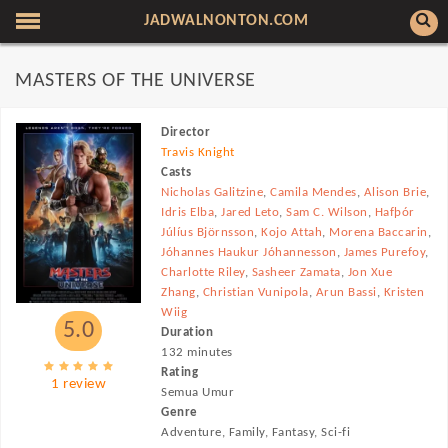
JADWALNONTON.COM
MASTERS OF THE UNIVERSE
Director
Travis Knight
Casts
Nicholas Galitzine
,
Camila Mendes
,
Alison Brie
,
Idris Elba
,
Jared Leto
,
Sam C. Wilson
,
Hafþór
Júlíus Björnsson
,
Kojo Attah
,
Morena Baccarin
,
Jóhannes Haukur Jóhannesson
,
James Purefoy
,
Charlotte Riley
,
Sasheer Zamata
,
Jon Xue
Zhang
,
Christian Vunipola
,
Arun Bassi
,
Kristen
Wiig
5.0
Duration
132 minutes
Rating
1 review
Semua Umur
Genre
Adventure, Family, Fantasy, Sci-fi