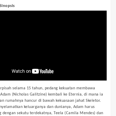
 Sinopsis
erpisah selama 15 tahun, pedang kekuatan membawa
Adam (Nicholas Galitzine) kembali ke Eternia, di mana ia
 rumahnya hancur di bawah kekuasaan jahat Skeletor.
nyelamatkan keluarganya dan dunianya, Adam harus
 dengan sekutu terdekatnya, Teela (Camila Mendes) dan