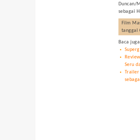
Duncan/Ma
sebagai H
Film
Mas
tanggal 
Baca juga
Superg
Review
Seru d
Traile
sebaga