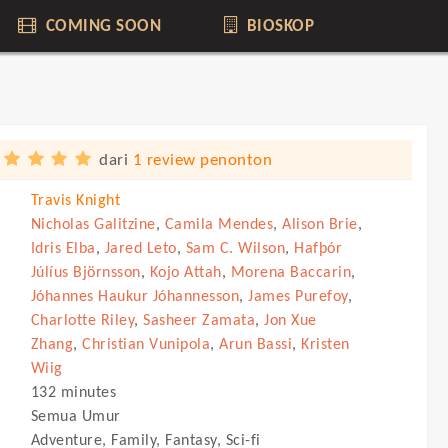
COMING SOON
BIOSKOP
dari
1 review penonton
Travis Knight
Nicholas Galitzine
,
Camila Mendes
,
Alison Brie
,
Idris Elba
,
Jared Leto
,
Sam C. Wilson
,
Hafþór
Júlíus Björnsson
,
Kojo Attah
,
Morena Baccarin
,
Jóhannes Haukur Jóhannesson
,
James Purefoy
,
Charlotte Riley
,
Sasheer Zamata
,
Jon Xue
Zhang
,
Christian Vunipola
,
Arun Bassi
,
Kristen
Wiig
132 minutes
Semua Umur
Adventure, Family, Fantasy, Sci-fi