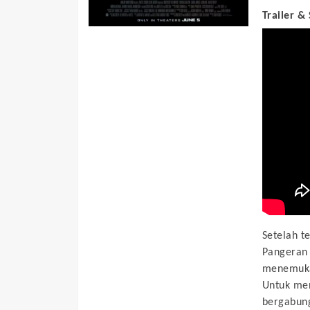
Trailer &
Setelah t
Pangeran 
menemukan
Untuk me
bergabung