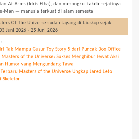
n-At-Arms (Idris Elba), dan merangkul takdir sejatinya
e-Man — manusia terkuat di alam semesta.
ters Of The Universe
sudah tayang di bioskop sejak
03 Juni 2026 - 25 Juni 2026
 :
irl Tak Mampu Gusur Toy Story 5 dari Puncak Box Office
 Masters of the Universe: Sukses Menghibur lewat Aksi
an Humor yang Mengundang Tawa
r Terbaru Masters of the Universe Ungkap Jared Leto
i Skeletor