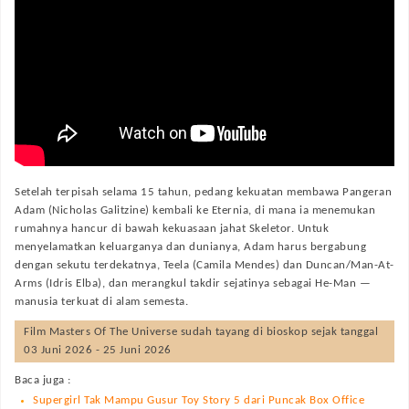
Setelah terpisah selama 15 tahun, pedang kekuatan membawa Pangeran
Adam (Nicholas Galitzine) kembali ke Eternia, di mana ia menemukan
rumahnya hancur di bawah kekuasaan jahat Skeletor. Untuk
menyelamatkan keluarganya dan dunianya, Adam harus bergabung
dengan sekutu terdekatnya, Teela (Camila Mendes) dan Duncan/Man-At-
Arms (Idris Elba), dan merangkul takdir sejatinya sebagai He-Man —
manusia terkuat di alam semesta.
Film
Masters Of The Universe
sudah tayang di bioskop sejak tanggal
03 Juni 2026 - 25 Juni 2026
Baca juga :
Supergirl Tak Mampu Gusur Toy Story 5 dari Puncak Box Office