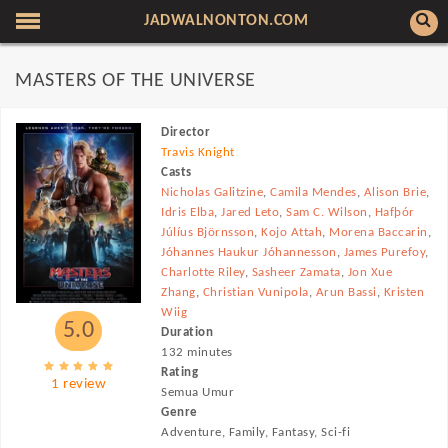
JADWALNONTON.COM
MASTERS OF THE UNIVERSE
Director
Travis Knight
Casts
Nicholas Galitzine
,
Camila Mendes
,
Alison Brie
,
Idris Elba
,
Jared Leto
,
Sam C. Wilson
,
Hafþór
Júlíus Björnsson
,
Kojo Attah
,
Morena Baccarin
,
Jóhannes Haukur Jóhannesson
,
James Purefoy
,
Charlotte Riley
,
Sasheer Zamata
,
Jon Xue
Zhang
,
Christian Vunipola
,
Arun Bassi
,
Kristen
Wiig
5.0
Duration
132 minutes
Rating
1 review
Semua Umur
Genre
Adventure, Family, Fantasy, Sci-fi