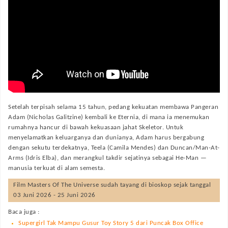
Setelah terpisah selama 15 tahun, pedang kekuatan membawa Pangeran
Adam (Nicholas Galitzine) kembali ke Eternia, di mana ia menemukan
rumahnya hancur di bawah kekuasaan jahat Skeletor. Untuk
menyelamatkan keluarganya dan dunianya, Adam harus bergabung
dengan sekutu terdekatnya, Teela (Camila Mendes) dan Duncan/Man-At-
Arms (Idris Elba), dan merangkul takdir sejatinya sebagai He-Man —
manusia terkuat di alam semesta.
Film
Masters Of The Universe
sudah tayang di bioskop sejak tanggal
03 Juni 2026 - 25 Juni 2026
Baca juga :
Supergirl Tak Mampu Gusur Toy Story 5 dari Puncak Box Office