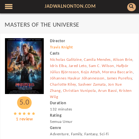
JADWALNONTON.COM
MASTERS OF THE UNIVERSE
Director
Travis Knight
Casts
Nicholas Galitzine
,
Camila Mendes
,
Alison Brie
,
Idris Elba
,
Jared Leto
,
Sam C. Wilson
,
Hafþór
Júlíus Björnsson
,
Kojo Attah
,
Morena Baccarin
,
Jóhannes Haukur Jóhannesson
,
James Purefoy
,
Charlotte Riley
,
Sasheer Zamata
,
Jon Xue
Zhang
,
Christian Vunipola
,
Arun Bassi
,
Kristen
Wiig
5.0
Duration
132 minutes
Rating
1 review
Semua Umur
Genre
Adventure, Family, Fantasy, Sci-fi