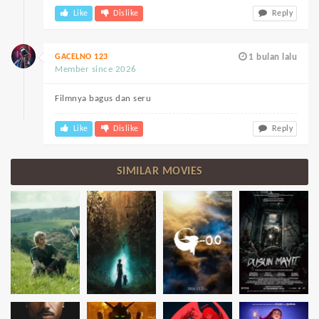
Like
Dislike
Reply
GACELNO 123
1 bulan lalu
Member since 2026
Filmnya bagus dan seru
Like
Dislike
Reply
SIMILAR MOVIES