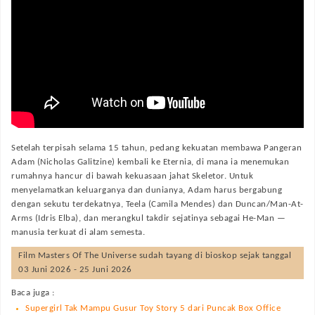
Setelah terpisah selama 15 tahun, pedang kekuatan membawa Pangeran
Adam (Nicholas Galitzine) kembali ke Eternia, di mana ia menemukan
rumahnya hancur di bawah kekuasaan jahat Skeletor. Untuk
menyelamatkan keluarganya dan dunianya, Adam harus bergabung
dengan sekutu terdekatnya, Teela (Camila Mendes) dan Duncan/Man-At-
Arms (Idris Elba), dan merangkul takdir sejatinya sebagai He-Man —
manusia terkuat di alam semesta.
Film
Masters Of The Universe
sudah tayang di bioskop sejak tanggal
03 Juni 2026 - 25 Juni 2026
Baca juga :
Supergirl Tak Mampu Gusur Toy Story 5 dari Puncak Box Office