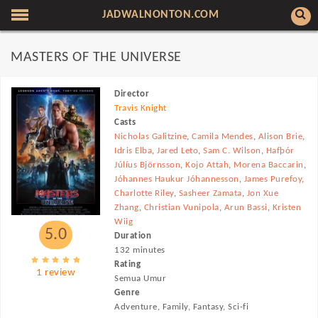
JADWALNONTON.COM
MASTERS OF THE UNIVERSE
Director
Travis Knight
Casts
Nicholas Galitzine
,
Camila Mendes
,
Alison Brie
,
Idris Elba
,
Jared Leto
,
Sam C. Wilson
,
Hafþór
Júlíus Björnsson
,
Kojo Attah
,
Morena Baccarin
,
Jóhannes Haukur Jóhannesson
,
James Purefoy
,
Charlotte Riley
,
Sasheer Zamata
,
Jon Xue
Zhang
,
Christian Vunipola
,
Arun Bassi
,
Kristen
Wiig
5.0
Duration
132 minutes
Rating
1 review
Semua Umur
Genre
Adventure, Family, Fantasy, Sci-fi